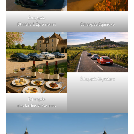
Échappée
Blanche & Épicurienne
Échappée Équinoxe
Échappée Signature
Échappée
des Jardins & Saveurs