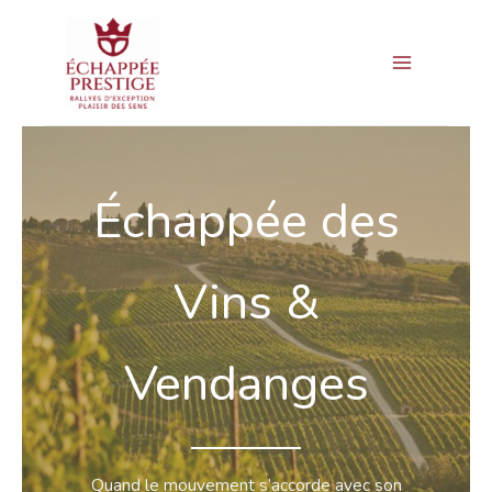
Aller
Main
au
Menu
contenu
Échappée des
Vins &
Vendanges
Quand le mouvement s’accorde avec son