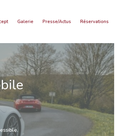
cept
Galerie
Presse/Actus
Réservations
bile
,
essible.