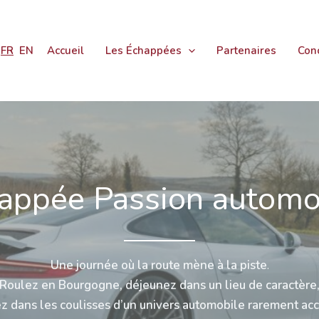
FR
EN
Accueil
Les Échappées
Partenaires
Con
appée Passion automo
Une journée où la route mène à la piste
.
Roulez en Bourgogne, déjeunez dans un lieu de caractère
ez dans les coulisses d’un univers automobile rarement acc