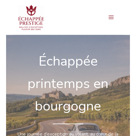
Aller
Main
au
Menu
contenu
Échappée
printemps en
bourgogne
Une journée d’exception au volant, au cœur de la