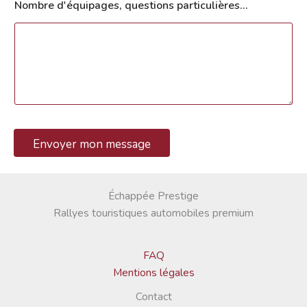
Nombre d'équipages, questions particulières…
-
m
a
i
l
d
'
é
q
u
i
Envoyer mon message
p
a
g
e
Échappée Prestige
s
Rallyes touristiques automobiles premium
,
d
'
é
FAQ
q
Mentions légales
u
i
Contact